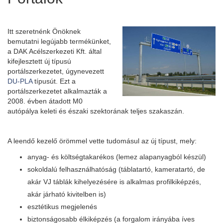
Itt szeretnénk Önöknek
bemutatni legújabb termékünket,
a DAK Acélszerkezeti Kft. által
kifejlesztett új típusú
portálszerkezetet, úgynevezett
DU-PLA
típusút. Ezt a
portálszerkezetet alkalmazták a
2008. évben átadott M0
autópálya keleti és északi szektorának teljes szakaszán.
A leendő kezelő örömmel vette tudomásul az új típust, mely:
anyag- és költségtakarékos (lemez alapanyagból készül)
sokoldalú felhasználhatóság (táblatartó, kameratartó, de
akár VJ táblák kihelyezésére is alkalmas profilkiképzés,
akár járható kivitelben is)
esztétikus megjelenés
biztonságosabb élkiképzés (a forgalom irányába íves