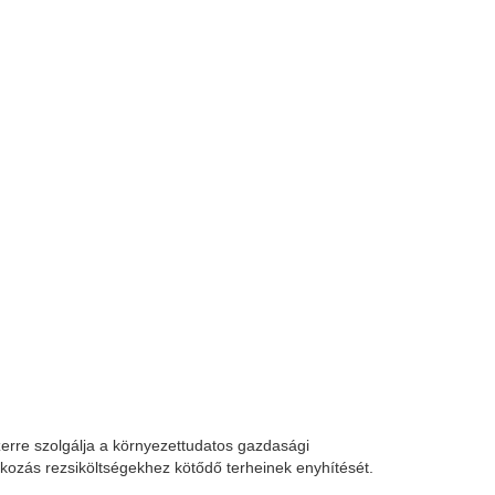
zerre szolgálja a környezettudatos gazdasági
lkozás rezsiköltségekhez kötődő terheinek enyhítését.