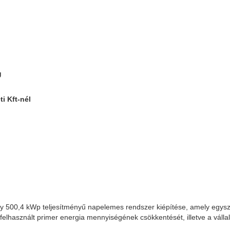
g
i Kft-nél
egy 500,4 kWp teljesítményű napelemes rendszer kiépítése, amely egys
felhasznált primer energia mennyiségének csökkentését, illetve a válla