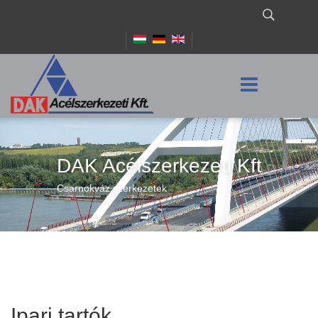
DAK Acélszerkezeti Kft
Csarnokváz szerkezetek
Ipari tartók