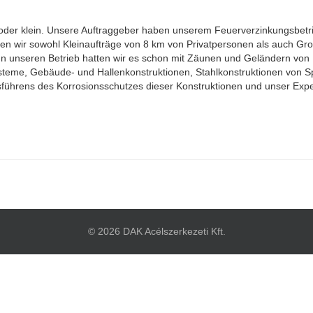
ß oder klein. Unsere Auftraggeber haben unserem Feuerverzinkungsbetr
nnen wir sowohl Kleinaufträge von 8 km von Privatpersonen als auch 
 unseren Betrieb hatten wir es schon mit Zäunen und Geländern von Ei
ysteme, Gebäude- und Hallenkonstruktionen, Stahlkonstruktionen von Sp
ührens des Korrosionsschutzes dieser Konstruktionen und unser Expert
© 2026 DAK Acélszerkezeti Kft.